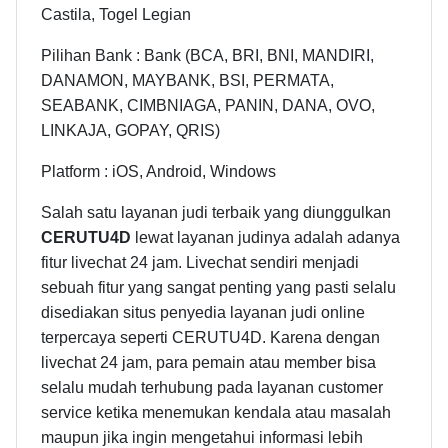
Castila, Togel Legian
Pilihan Bank : Bank (BCA, BRI, BNI, MANDIRI,
DANAMON, MAYBANK, BSI, PERMATA,
SEABANK, CIMBNIAGA, PANIN, DANA, OVO,
LINKAJA, GOPAY, QRIS)
Platform : iOS, Android, Windows
Salah satu layanan judi terbaik yang diunggulkan
CERUTU4D
lewat layanan judinya adalah adanya
fitur livechat 24 jam. Livechat sendiri menjadi
sebuah fitur yang sangat penting yang pasti selalu
disediakan situs penyedia layanan judi online
terpercaya seperti CERUTU4D. Karena dengan
livechat 24 jam, para pemain atau member bisa
selalu mudah terhubung pada layanan customer
service ketika menemukan kendala atau masalah
maupun jika ingin mengetahui informasi lebih