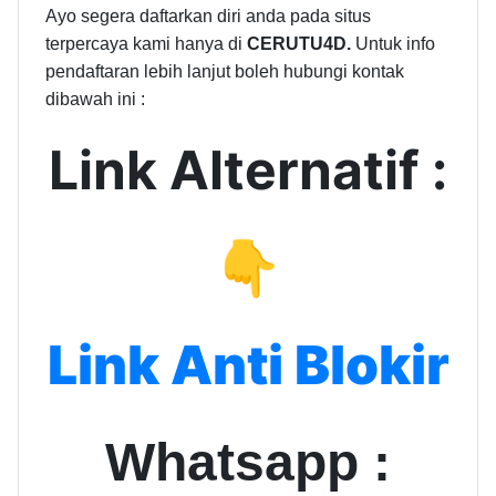
Ayo segera daftarkan diri anda pada situs
terpercaya kami hanya di
CERUTU4D.
Untuk info
pendaftaran lebih lanjut boleh hubungi kontak
dibawah ini :
Link Alternatif :
👇
Link Anti Blokir
Whatsapp :