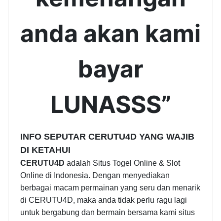
anda akan kami
bayar
LUNASSS”
INFO SEPUTAR CERUTU4D YANG WAJIB
DI KETAHUI
CERUTU4D
adalah Situs Togel Online & Slot
Online di Indonesia. Dengan menyediakan
berbagai macam permainan yang seru dan menarik
di CERUTU4D, maka anda tidak perlu ragu lagi
untuk bergabung dan bermain bersama kami situs