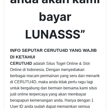
bayar
LUNASSS”
INFO SEPUTAR CERUTU4D YANG WAJIB
DI KETAHUI
CERUTU4D
adalah Situs Togel Online & Slot
Online di Indonesia. Dengan menyediakan
berbagai macam permainan yang seru dan menarik
di CERUTU4D, maka anda tidak perlu ragu lagi
untuk bergabung dan bermain bersama kami situs
judi online terpercaya yang akan membayar
berapapun kemenangan anda. Hanya dengan 1
User ID anda sudah dapat memainkan semua