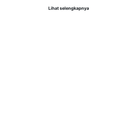
Lihat selengkapnya
CERUTU4D – Bandar
Togel pasti
membayar
kemenangan member
hingga lunas
Bandar togel CERUTU4D merupakan bandar togel
dan slot online yang membayar semua kemenangan
member hingga lunas. Setiap pembayaran pada situs