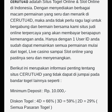
CERUTU4D
adalah Situs Togel Online & Slot Online
di Indonesia. Dengan menyediakan berbagai
macam permainan yang seru dan menarik di
CERUTU4D, maka anda tidak perlu ragu lagi untuk
bergabung dan bermain bersama kami situs judi
online terpercaya yang akan membayar berapapun
kemenangan anda. Hanya dengan 1 User ID anda
sudah dapat memainkan semua permainan mulai
dari togel, Live casino sampai Slot online yang
pastinya seru dan menyenangkan.
Berikut ini merupakan informasi penting tentang
situs CERUTU4D yang tidak dapat di jumpai pada
bandar togel lainnya seperti :
Minimum Deposit : Rp. 10.000,-
Diskon Togel : 4D = 66% | 3D = 59% | 2D = 29% (
Semua Pasaran Togel )