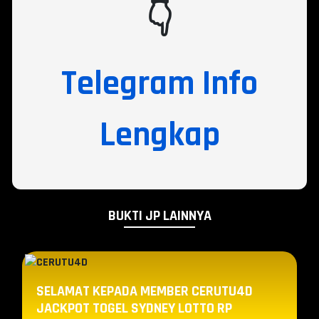
👇
Telegram Info
Lengkap
BUKTI JP LAINNYA
SELAMAT KEPADA MEMBER CERUTU4D
JACKPOT TOGEL SYDNEY LOTTO RP