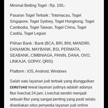
Minimal Betting Togel : Rp. 100,-
Pasaran Togel Terbaik : Totomacau, Togel
Singapore, Togel Sydney, Togel Hongkong, Togel
Cambodia, Togel Taiwan, Togel China, Togel
Castila, Togel Legian
Pilihan Bank : Bank (BCA, BRI, BNI, MANDIRI,
DANAMON, MAYBANK, BSI, PERMATA,
SEABANK, CIMBNIAGA, PANIN, DANA, OVO,
LINKAJA, GOPAY, QRIS)
Platform : iOS, Android, Windows
Salah satu layanan judi terbaik yang diunggulkan
CERUTU4D
lewat layanan judinya adalah adanya
fitur livechat 24 jam. Livechat sendiri menjadi
sebuah fitur yang sangat penting yang pasti selalu
disediakan situs penyedia layanan judi online