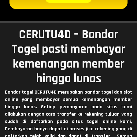
CERUTU4D – Bandar
Togel pasti membayar
kemenangan member
hingga lunas
Bandar togel CERUTU4D merupakan bandar togel dan slot
online yang membayar semua kemenangan member
hingga lunas. Setiap pembayaran pada situs kami
dilakukan dengan cara transfer ke rekening tujuan yang
sudah di daftarkan pada situs togel online kami,
Pembayaran hanya dapat di proses jika rekening yang di
daftarkan telah valid dan dapat di transfer. Semua