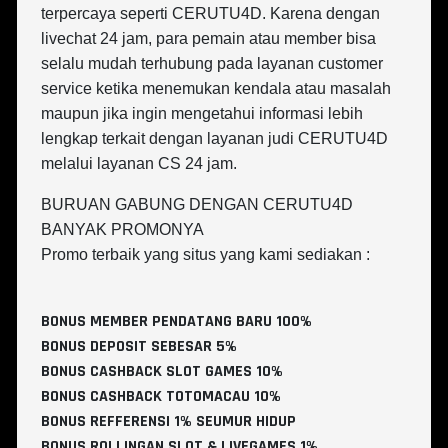
terpercaya seperti CERUTU4D. Karena dengan
livechat 24 jam, para pemain atau member bisa
selalu mudah terhubung pada layanan customer
service ketika menemukan kendala atau masalah
maupun jika ingin mengetahui informasi lebih
lengkap terkait dengan layanan judi CERUTU4D
melalui layanan CS 24 jam.
BURUAN GABUNG DENGAN CERUTU4D
BANYAK PROMONYA
Promo terbaik yang situs yang kami sediakan :
BONUS MEMBER PENDATANG BARU 100%
BONUS DEPOSIT SEBESAR 5%
BONUS CASHBACK SLOT GAMES 10%
BONUS CASHBACK TOTOMACAU 10%
BONUS REFFERENSI 1% SEUMUR HIDUP
BONUS ROLLINGAN SLOT & LIVEGAMES 1%