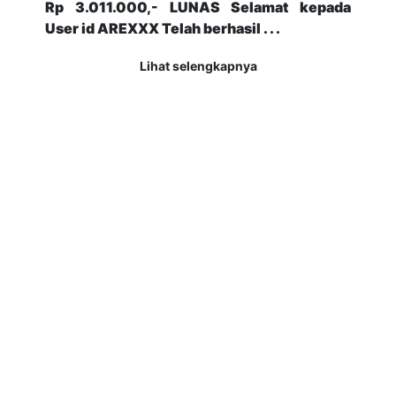
Rp 3.011.000,- LUNAS Selamat kepada
User id AREXXX Telah berhasil . . .
Lihat selengkapnya
CERUTU4D – Bandar
Togel pasti
membayar
kemenangan member
hingga lunas
Bandar togel CERUTU4D merupakan bandar togel