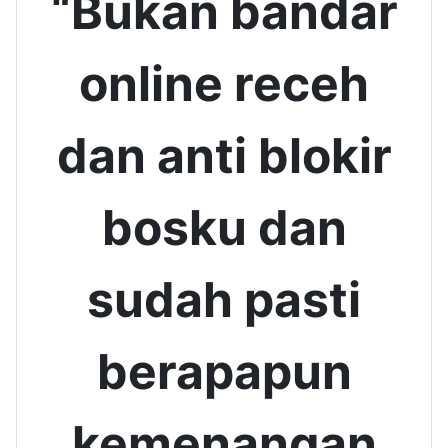
“Bukan bandar
online receh
dan anti blokir
bosku dan
sudah pasti
berapapun
kemenangan