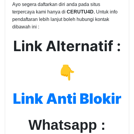
Ayo segera daftarkan diri anda pada situs
terpercaya kami hanya di
CERUTU4D.
Untuk info
pendaftaran lebih lanjut boleh hubungi kontak
dibawah ini :
Link Alternatif :
👇
Link Anti Blokir
Whatsapp :