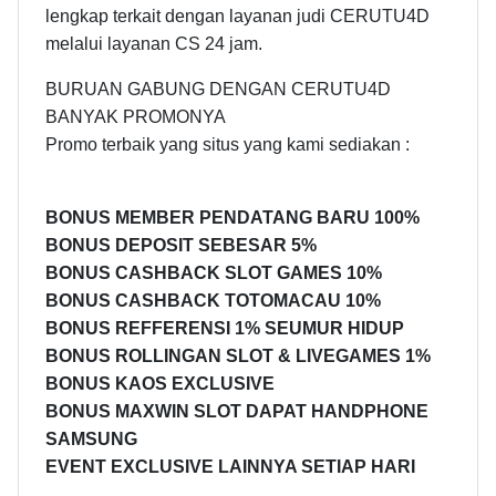
lengkap terkait dengan layanan judi CERUTU4D
melalui layanan CS 24 jam.
BURUAN GABUNG DENGAN CERUTU4D
BANYAK PROMONYA
Promo terbaik yang situs yang kami sediakan :
BONUS MEMBER PENDATANG BARU 100%
BONUS DEPOSIT SEBESAR 5%
BONUS CASHBACK SLOT GAMES 10%
BONUS CASHBACK TOTOMACAU 10%
BONUS REFFERENSI 1% SEUMUR HIDUP
BONUS ROLLINGAN SLOT & LIVEGAMES 1%
BONUS KAOS EXCLUSIVE
BONUS MAXWIN SLOT DAPAT HANDPHONE
SAMSUNG
EVENT EXCLUSIVE LAINNYA SETIAP HARI