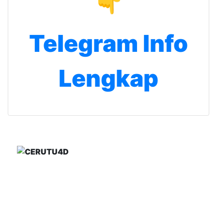
👇
Telegram Info
Lengkap
BUKTI JP LAINNYA
SELAMAT KEPADA MEMBER
CERUTU4D JACKPOT PRAGMATIC
PLAY BONANZA SUPER SCATTER
RP 6.700.000,- LUNAS