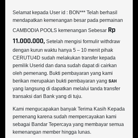
Selamat kepada User id : BON*** Telah berhasil
mendapatkan kemenangan besar pada permainan
Rp
CAMBODIA POOLS kemenangan Sebesar
11.000.000,
Setelah mengisi formulir withdraw
dengan kurun waktu hanya 5 – 10 menit pihak
CERUTU4D sudah melakukan transfer kepada
pemilik Userid dan dana sudah dapat di cairkan
oleh pemenang. Bukti pembayaran yang kami
SAH
berikan merupakan bukti pembayaran yang
yang langsung di dapatkan melalui tanda transfer
transaksi dari Bank yang di tuju.
Kami mengucapakan banyak Terima Kasih Kepada
pemenang karena sudah mempercayakan kami
sebagai Bandar Tepercaya yang membayar semua
kemenangan member hingga lunas.