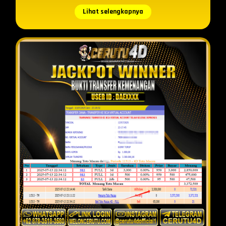
Lihat selengkapnya