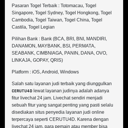
Pasaran Togel Terbaik : Totomacau, Togel
Singapore, Togel Sydney, Togel Hongkong, Togel
Cambodia, Togel Taiwan, Togel China, Togel
Castila, Togel Legian
Pilihan Bank : Bank (BCA, BRI, BNI, MANDIRI,
DANAMON, MAYBANK, BSI, PERMATA,
SEABANK, CIMBNIAGA, PANIN, DANA, OVO,
LINKAJA, GOPAY, QRIS)
Platform : iOS, Android, Windows
Salah satu layanan judi terbaik yang diunggulkan
CERUTU4D
lewat layanan judinya adalah adanya
fitur livechat 24 jam. Livechat sendiri menjadi
sebuah fitur yang sangat penting yang pasti selalu
disediakan situs penyedia layanan judi online
terpercaya seperti CERUTU4D. Karena dengan
livechat 24 jam, para pemain atau member bisa