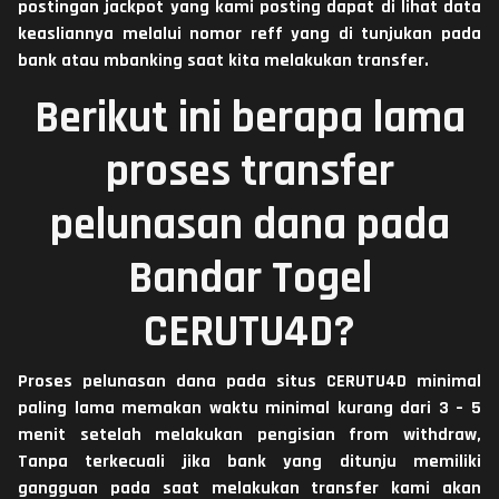
postingan jackpot yang kami posting dapat di lihat data
keasliannya melalui nomor reff yang di tunjukan pada
bank atau mbanking saat kita melakukan transfer.
Berikut ini berapa lama
proses transfer
pelunasan dana pada
Bandar Togel
CERUTU4D?
Proses pelunasan dana pada situs CERUTU4D minimal
paling lama memakan waktu minimal kurang dari 3 – 5
menit setelah melakukan pengisian from withdraw,
Tanpa terkecuali jika bank yang ditunju memiliki
gangguan pada saat melakukan transfer kami akan