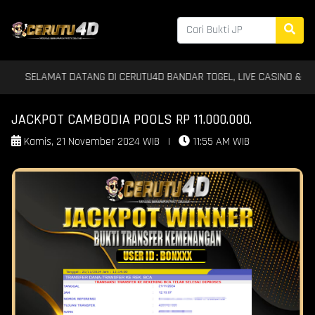
ELAMAT DATANG DI CERUTU4D BANDAR TOGEL, LIVE CASINO & SLOT TER
JACKPOT CAMBODIA POOLS RP 11.000.000.
Kamis, 21 November 2024 WIB
|
11:55 AM WIB