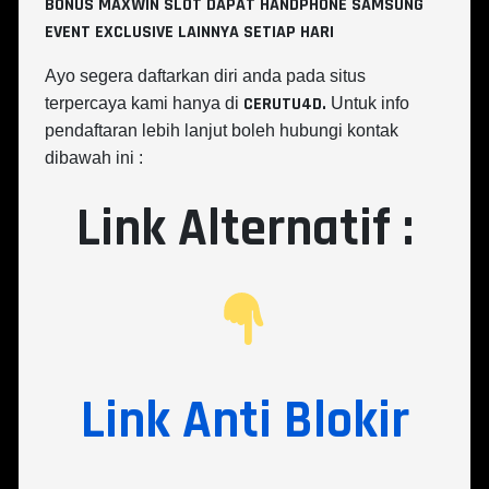
BONUS MAXWIN SLOT DAPAT HANDPHONE SAMSUNG
EVENT EXCLUSIVE LAINNYA SETIAP HARI
Ayo segera daftarkan diri anda pada situs
CERUTU4D.
terpercaya kami hanya di
Untuk info
pendaftaran lebih lanjut boleh hubungi kontak
dibawah ini :
Link Alternatif :
Link Anti Blokir