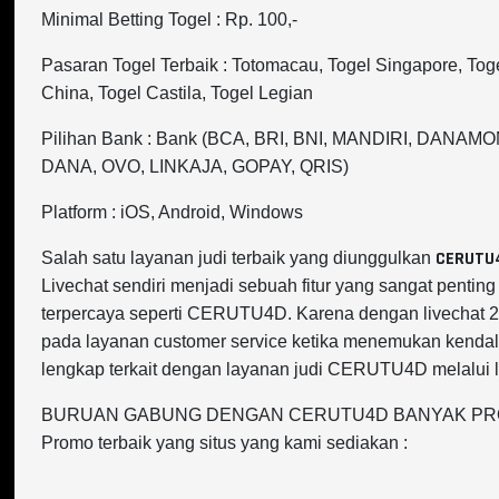
Minimal Betting Togel : Rp. 100,-
Pasaran Togel Terbaik : Totomacau, Togel Singapore, To
China, Togel Castila, Togel Legian
Pilihan Bank : Bank (BCA, BRI, BNI, MANDIRI, DAN
DANA, OVO, LINKAJA, GOPAY, QRIS)
Platform : iOS, Android, Windows
CERUTU
Salah satu layanan judi terbaik yang diunggulkan
Livechat sendiri menjadi sebuah fitur yang sangat penting
terpercaya seperti CERUTU4D. Karena dengan livechat 2
pada layanan customer service ketika menemukan kendala
lengkap terkait dengan layanan judi CERUTU4D melalui 
BURUAN GABUNG DENGAN CERUTU4D BANYAK P
Promo terbaik yang situs yang kami sediakan :