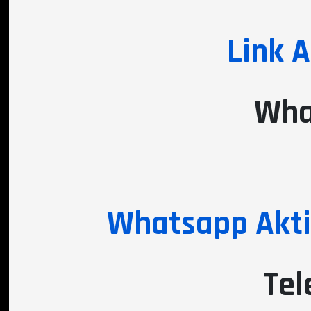
Link A
Wha
Whatsapp Akti
Tel