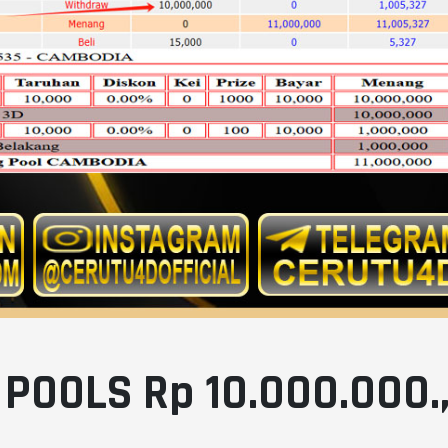
OOLS Rp 10.000.000.,