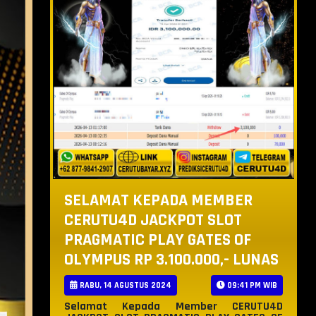
SELAMAT KEPADA MEMBER
CERUTU4D JACKPOT SLOT
PRAGMATIC PLAY GATES OF
OLYMPUS RP 3.100.000,- LUNAS
RABU, 14 AGUSTUS 2024
09:41 PM WIB
Selamat Kepada Member CERUTU4D