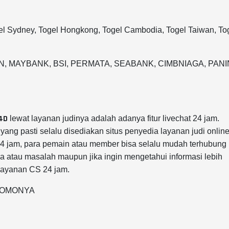
gel Sydney, Togel Hongkong, Togel Cambodia, Togel Taiwan, To
AMON, MAYBANK, BSI, PERMATA, SEABANK, CIMBNIAGA, PANI
4D
lewat layanan judinya adalah adanya fitur livechat 24 jam.
 yang pasti selalu disediakan situs penyedia layanan judi onlin
4 jam, para pemain atau member bisa selalu mudah terhubung
 atau masalah maupun jika ingin mengetahui informasi lebih
layanan CS 24 jam.
ROMONYA