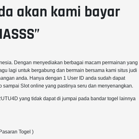
a akan kami bayar
NASSS”
ndonesia. Dengan menyediakan berbagai macam permainan yang
gu lagi untuk bergabung dan bermain bersama kami situs judi
angan anda. Hanya dengan 1 User ID anda sudah dapat
o sampai Slot online yang pastinya seru dan menyenangkan.
ERUTU4D yang tidak dapat di jumpai pada bandar togel lainnya
Pasaran Togel )