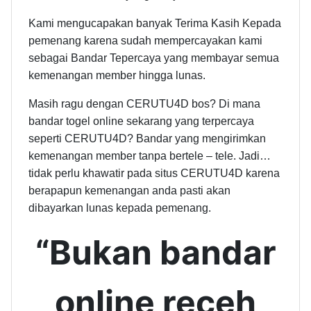
Kami mengucapakan banyak Terima Kasih Kepada
pemenang karena sudah mempercayakan kami
sebagai Bandar Tepercaya yang membayar semua
kemenangan member hingga lunas.
Masih ragu dengan CERUTU4D bos? Di mana
bandar togel online sekarang yang terpercaya
seperti CERUTU4D? Bandar yang mengirimkan
kemenangan member tanpa bertele – tele. Jadi…
tidak perlu khawatir pada situs CERUTU4D karena
berapapun kemenangan anda pasti akan
dibayarkan lunas kepada pemenang.
“Bukan bandar
online receh