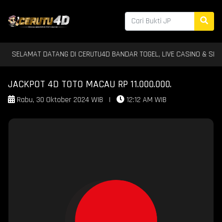
LAMAT DATANG DI CERUTU4D BANDAR TOGEL, LIVE CASINO & SLOT TERB
JACKPOT 4D TOTO MACAU RP 11.000.000.
Rabu, 30 Oktober 2024 WIB
|
12:12 AM WIB