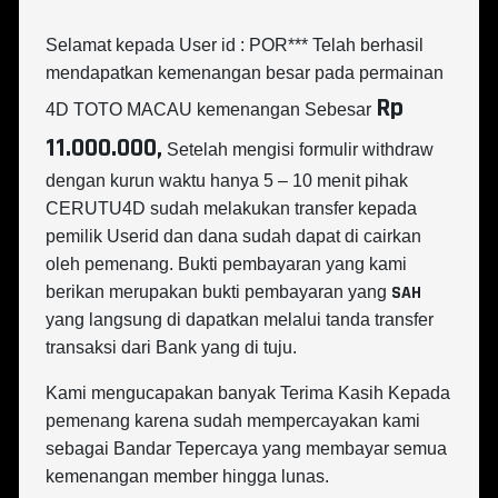
Selamat kepada User id : POR*** Telah berhasil
mendapatkan kemenangan besar pada permainan
Rp
4D TOTO MACAU kemenangan Sebesar
11.000.000,
Setelah mengisi formulir withdraw
dengan kurun waktu hanya 5 – 10 menit pihak
CERUTU4D sudah melakukan transfer kepada
pemilik Userid dan dana sudah dapat di cairkan
oleh pemenang. Bukti pembayaran yang kami
SAH
berikan merupakan bukti pembayaran yang
yang langsung di dapatkan melalui tanda transfer
transaksi dari Bank yang di tuju.
Kami mengucapakan banyak Terima Kasih Kepada
pemenang karena sudah mempercayakan kami
sebagai Bandar Tepercaya yang membayar semua
kemenangan member hingga lunas.