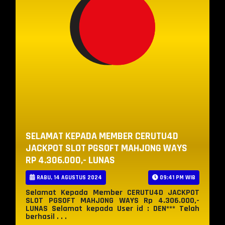
SELAMAT KEPADA MEMBER CERUTU4D
JACKPOT SLOT PGSOFT MAHJONG WAYS
RP 4.306.000,- LUNAS
RABU, 14 AGUSTUS 2024
09:41 PM WIB
Selamat Kepada Member CERUTU4D JACKPOT
SLOT PGSOFT MAHJONG WAYS Rp 4.306.000,-
LUNAS Selamat kepada User id : DEN*** Telah
berhasil . . .