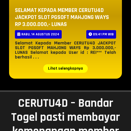
SELAMAT KEPADA MEMBER CERUTU4D
JACKPOT SLOT PGSOFT MAHJONG WAYS
RP 3.000.000,- LUNAS
RABU, 14 AGUSTUS 2024
09:41 PM WIB
Selamat Kepada Member CERUTU4D JACKPOT
SLOT PGSOFT MAHJONG WAYS Rp 3.000.000,-
LUNAS Selamat kepada User id : REI*** Telah
berhasil . . .
Lihat selengkapnya
CERUTU4D – Bandar
Togel pasti membayar