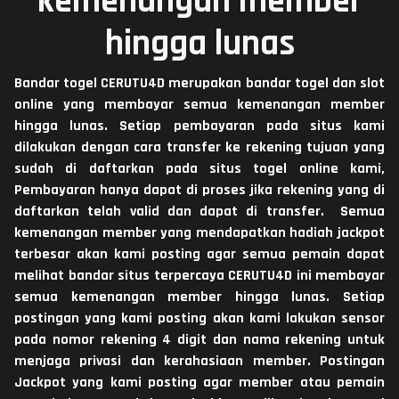
kemenangan member
hingga lunas
Bandar togel CERUTU4D merupakan bandar togel dan slot
online yang membayar semua kemenangan member
hingga lunas. Setiap pembayaran pada situs kami
dilakukan dengan cara transfer ke rekening tujuan yang
sudah di daftarkan pada situs togel online kami,
Pembayaran hanya dapat di proses jika rekening yang di
daftarkan telah valid dan dapat di transfer. Semua
kemenangan member yang mendapatkan hadiah jackpot
terbesar akan kami posting agar semua pemain dapat
melihat bandar situs terpercaya CERUTU4D ini membayar
semua kemenangan member hingga lunas. Setiap
postingan yang kami posting akan kami lakukan sensor
pada nomor rekening 4 digit dan nama rekening untuk
menjaga privasi dan kerahasiaan member. Postingan
Jackpot yang kami posting agar member atau pemain