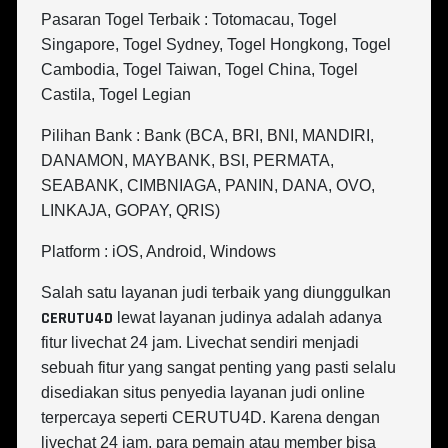
Pasaran Togel Terbaik : Totomacau, Togel
Singapore, Togel Sydney, Togel Hongkong, Togel
Cambodia, Togel Taiwan, Togel China, Togel
Castila, Togel Legian
Pilihan Bank : Bank (BCA, BRI, BNI, MANDIRI,
DANAMON, MAYBANK, BSI, PERMATA,
SEABANK, CIMBNIAGA, PANIN, DANA, OVO,
LINKAJA, GOPAY, QRIS)
Platform : iOS, Android, Windows
Salah satu layanan judi terbaik yang diunggulkan
CERUTU4D
lewat layanan judinya adalah adanya
fitur livechat 24 jam. Livechat sendiri menjadi
sebuah fitur yang sangat penting yang pasti selalu
disediakan situs penyedia layanan judi online
terpercaya seperti CERUTU4D. Karena dengan
livechat 24 jam, para pemain atau member bisa