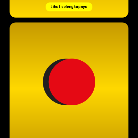
Lihat selengkapnya