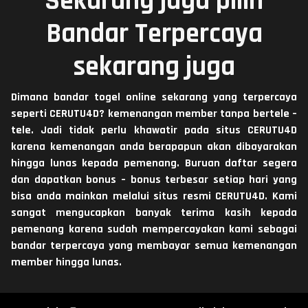
Sekarang juga pilih
Bandar Terpercaya
sekarang juga
Dimana bandar togel online sekarang yang terpercaya
seperti CERUTU4D? kemenangan member tanpa bertele –
tele. Jadi tidak perlu khawatir pada situs CERUTU4D
karena kemenangan anda berapapun akan dibayarakan
hingga lunas kepada pemenang. Buruan daftar segera
dan dapatkan bonus – bonus terbesar setiap hari yang
bisa anda mainkan melalui situs resmi CERUTU4D. Kami
sangat mengucapkan banyak terima kasih kepada
pemenang karena sudah mempercayakan kami sebagai
bandar terpercaya yang membayar semua kemenangan
member hingga lunas.