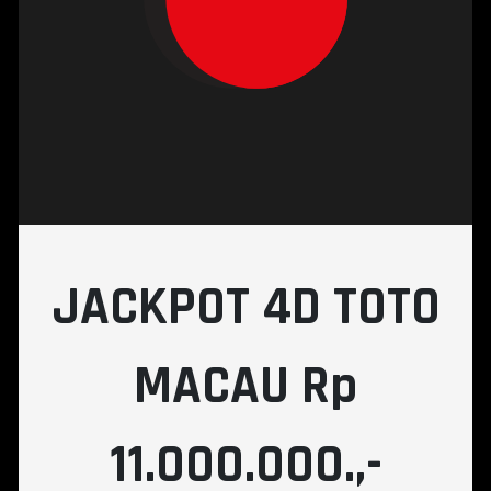
JACKPOT 4D TOTO
MACAU Rp
11.000.000.,-