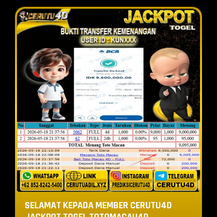
SELAMAT KEPADA MEMBER CERUTU4D
JACKPOT TOGEL TOTOMACAU4D