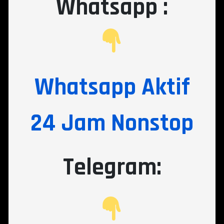
Whatsapp :
Whatsapp Aktif
24 Jam Nonstop
Telegram: