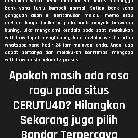
memakan waktu lebih lama karena harus menunggu
bank yang tunju kembali normal. Setiap bank yang
gangguan akan di beritahukan melalui memo atau
melihat lampu indikator pada bank menyala berwarna
kuning. Jika mengalami kendala pada saat melakukan
withdraw dapat menghubungi kami melalui live chat atau
whatsapp yang hadir 24 jam melayani anda, Anda juga
dapat bertanya dan melakukan konfrimasi mengapa
withdraw masih belum terproses.
Apakah masih ada rasa
ragu pada situs
CERUTU4D? Hilangkan
Sekarang juga pilih
Bandar Terpercaya