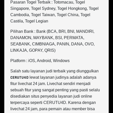
Pasaran Togel Terbaik : Totomacau, Togel
Singapore, Togel Sydney, Togel Hongkong, Togel
Cambodia, Togel Taiwan, Togel China, Togel
Castila, Togel Legian
Pilihan Bank : Bank (BCA, BRI, BNI, MANDIRI,
DANAMON, MAYBANK, BSI, PERMATA,
SEABANK, CIMBNIAGA, PANIN, DANA, OVO,
LINKAJA, GOPAY, QRIS)
Platform : iOS, Android, Windows
Salah satu layanan judi terbaik yang diunggulkan
CERUTU4D
lewat layanan judinya adalah adanya
fitur livechat 24 jam. Livechat sendiri menjadi
sebuah fitur yang sangat penting yang pasti selalu
disediakan situs penyedia layanan judi online
terpercaya seperti CERUTU4D. Karena dengan
livechat 24 jam, para pemain atau member bisa