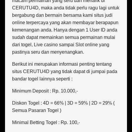
macam permainan yang seru dan menarik di
CERUTU4D, maka anda tidak perlu ragu lagi untuk
bergabung dan bermain bersama kami situs judi
online terpercaya yang akan membayar berapapun
kemenangan anda. Hanya dengan 1 User ID anda
sudah dapat memainkan semua permainan mulai
dari togel, Live casino sampai Slot online yang
pastinya seru dan menyenangkan.
Berikut ini merupakan informasi penting tentang
situs CERUTU4D yang tidak dapat di jumpai pada
bandar togel lainnya seperti :
Minimum Deposit : Rp. 10.000,-
Diskon Togel : 4D = 66% | 3D = 59% | 2D = 29% (
Semua Pasaran Togel )
Minimal Betting Togel : Rp. 100,-