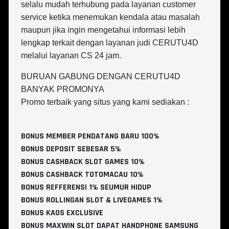
selalu mudah terhubung pada layanan customer
service ketika menemukan kendala atau masalah
maupun jika ingin mengetahui informasi lebih
lengkap terkait dengan layanan judi CERUTU4D
melalui layanan CS 24 jam.
BURUAN GABUNG DENGAN CERUTU4D
BANYAK PROMONYA
Promo terbaik yang situs yang kami sediakan :
BONUS MEMBER PENDATANG BARU 100%
BONUS DEPOSIT SEBESAR 5%
BONUS CASHBACK SLOT GAMES 10%
BONUS CASHBACK TOTOMACAU 10%
BONUS REFFERENSI 1% SEUMUR HIDUP
BONUS ROLLINGAN SLOT & LIVEGAMES 1%
BONUS KAOS EXCLUSIVE
BONUS MAXWIN SLOT DAPAT HANDPHONE SAMSUNG