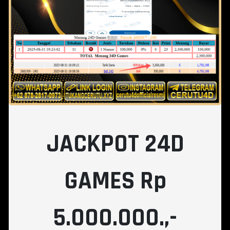
JACKPOT 24D
GAMES Rp
5.000.000.,-