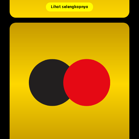
Lihat selengkapnya