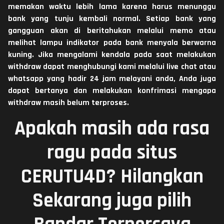
memakan waktu lebih lama karena harus menunggu
bank yang tunju kembali normal. Setiap bank yang
gangguan akan di beritahukan melalui memo atau
melihat lampu indikator pada bank menyala berwarna
kuning. Jika mengalami kendala pada saat melakukan
withdraw dapat menghubungi kami melalui live chat atau
whatsapp yang hadir 24 jam melayani anda, Anda juga
dapat bertanya dan melakukan konfrimasi mengapa
withdraw masih belum terproses.
Apakah masih ada rasa
ragu pada situs
CERUTU4D? Hilangkan
Sekarang juga pilih