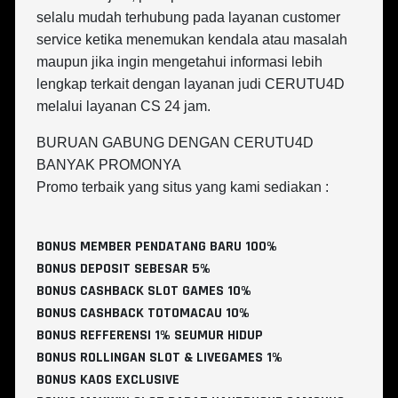
selalu mudah terhubung pada layanan customer
service ketika menemukan kendala atau masalah
maupun jika ingin mengetahui informasi lebih
lengkap terkait dengan layanan judi CERUTU4D
melalui layanan CS 24 jam.
BURUAN GABUNG DENGAN CERUTU4D
BANYAK PROMONYA
Promo terbaik yang situs yang kami sediakan :
BONUS MEMBER PENDATANG BARU 100%
BONUS DEPOSIT SEBESAR 5%
BONUS CASHBACK SLOT GAMES 10%
BONUS CASHBACK TOTOMACAU 10%
BONUS REFFERENSI 1% SEUMUR HIDUP
BONUS ROLLINGAN SLOT & LIVEGAMES 1%
BONUS KAOS EXCLUSIVE