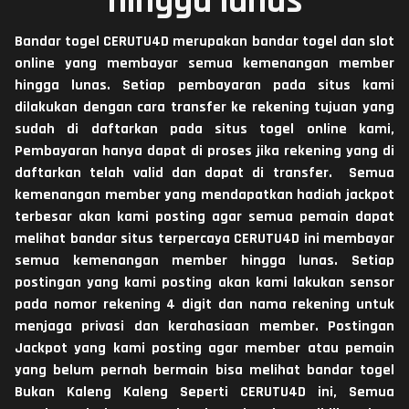
hingga lunas
Bandar togel CERUTU4D merupakan bandar togel dan slot
online yang membayar semua kemenangan member
hingga lunas. Setiap pembayaran pada situs kami
dilakukan dengan cara transfer ke rekening tujuan yang
sudah di daftarkan pada situs togel online kami,
Pembayaran hanya dapat di proses jika rekening yang di
daftarkan telah valid dan dapat di transfer. Semua
kemenangan member yang mendapatkan hadiah jackpot
terbesar akan kami posting agar semua pemain dapat
melihat bandar situs terpercaya CERUTU4D ini membayar
semua kemenangan member hingga lunas. Setiap
postingan yang kami posting akan kami lakukan sensor
pada nomor rekening 4 digit dan nama rekening untuk
menjaga privasi dan kerahasiaan member. Postingan
Jackpot yang kami posting agar member atau pemain
yang belum pernah bermain bisa melihat bandar togel
Bukan Kaleng Kaleng
Seperti CERUTU4D ini, Semua