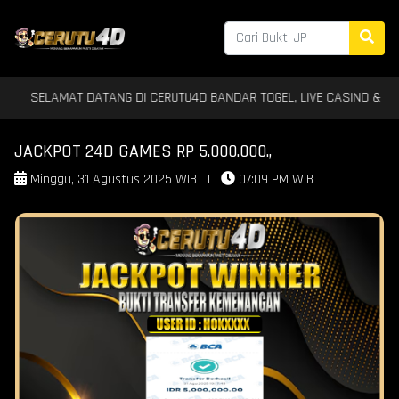
ELAMAT DATANG DI CERUTU4D BANDAR TOGEL, LIVE CASINO & SLOT TER
JACKPOT 24D GAMES RP 5.000.000.,
Minggu, 31 Agustus 2025 WIB
|
07:09 PM WIB