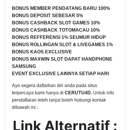
BONUS MEMBER PENDATANG BARU 100%
BONUS DEPOSIT SEBESAR 5%
BONUS CASHBACK SLOT GAMES 10%
BONUS CASHBACK TOTOMACAU 10%
BONUS REFFERENSI 1% SEUMUR HIDUP
BONUS ROLLINGAN SLOT & LIVEGAMES 1%
BONUS KAOS EXCLUSIVE
BONUS MAXWIN SLOT DAPAT HANDPHONE
SAMSUNG
EVENT EXCLUSIVE LAINNYA SETIAP HARI
Ayo segera daftarkan diri anda pada situs
terpercaya kami hanya di
CERUTU4D.
Untuk info
pendaftaran lebih lanjut boleh hubungi kontak
dibawah ini :
Link Alternatif :