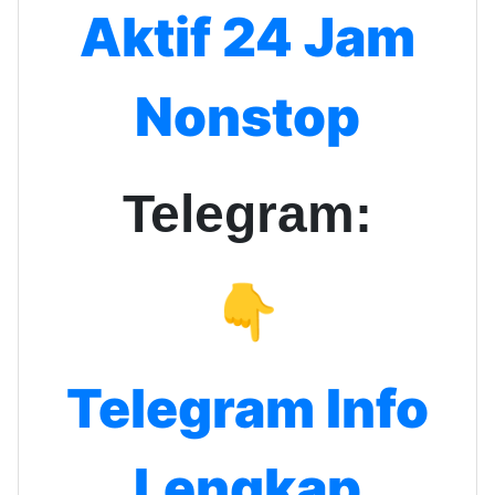
Aktif 24 Jam
Nonstop
Telegram:
👇
Telegram Info
Lengkap