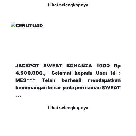
Lihat selengkapnya
JACKPOT SWEAT BONANZA 1000
RP 4.500.000.,
RABU, 14 AGUSTUS 2024
09:41 PM WIB
JACKPOT SWEAT BONANZA 1000 Rp
4.500.000.,- Selamat kepada User id :
MES*** Telah berhasil mendapatkan
kemenangan besar pada permainan SWEAT
. . .
Lihat selengkapnya