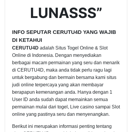
LUNASSS”
INFO SEPUTAR CERUTU4D YANG WAJIB
DI KETAHUI
CERUTU4D
adalah Situs Togel Online & Slot
Online di Indonesia. Dengan menyediakan
berbagai macam permainan yang seru dan menarik
di CERUTU4D, maka anda tidak perlu ragu lagi
untuk bergabung dan bermain bersama kami situs
judi online terpercaya yang akan membayar
berapapun kemenangan anda. Hanya dengan 1
User ID anda sudah dapat memainkan semua
permainan mulai dari togel, Live casino sampai Slot
online yang pastinya seru dan menyenangkan.
Berikut ini merupakan informasi penting tentang