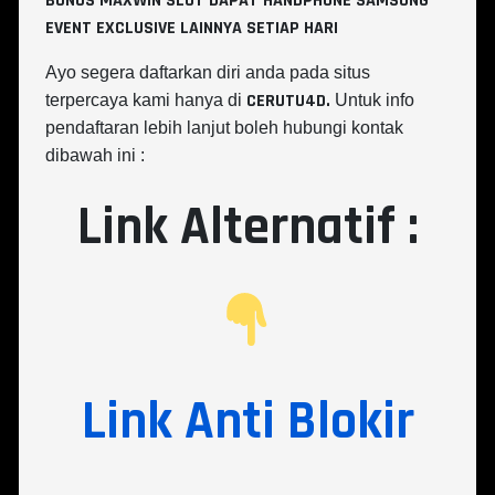
BONUS MAXWIN SLOT DAPAT HANDPHONE SAMSUNG
EVENT EXCLUSIVE LAINNYA SETIAP HARI
Ayo segera daftarkan diri anda pada situs
CERUTU4D.
terpercaya kami hanya di
Untuk info
pendaftaran lebih lanjut boleh hubungi kontak
dibawah ini :
Link Alternatif :
Link Anti Blokir