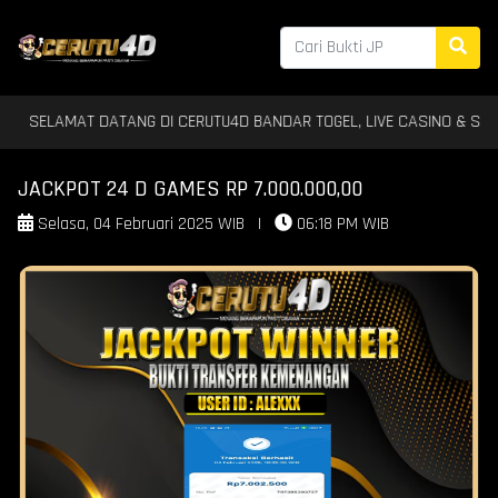
AMAT DATANG DI CERUTU4D BANDAR TOGEL, LIVE CASINO & SLOT TERBA
JACKPOT 24 D GAMES RP 7.000.000,00
Selasa, 04 Februari 2025 WIB
|
06:18 PM WIB