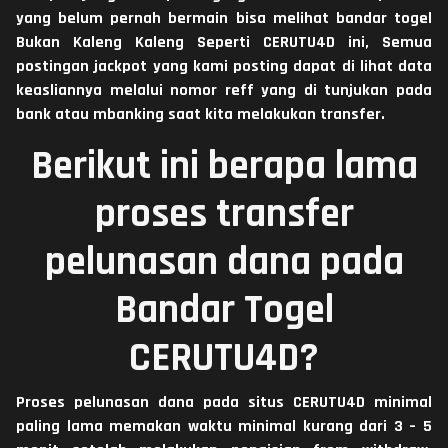
yang belum pernah bermain bisa melihat bandar togel
Bukan Kaleng Kaleng
Seperti CERUTU4D ini, Semua
postingan jackpot yang kami posting dapat di lihat data
keasliannya melalui nomor reff yang di tunjukan pada
bank atau mbanking saat kita melakukan transfer.
Berikut ini berapa lama
proses transfer
pelunasan dana pada
Bandar Togel
CERUTU4D?
Proses pelunasan dana pada situs CERUTU4D minimal
paling lama memakan waktu minimal kurang dari 3 – 5