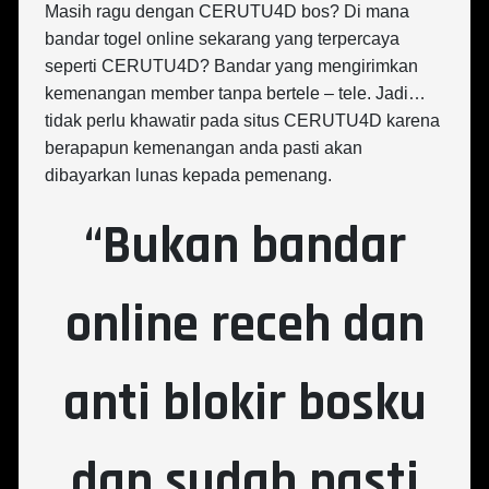
Masih ragu dengan CERUTU4D bos? Di mana
bandar togel online sekarang yang terpercaya
seperti CERUTU4D? Bandar yang mengirimkan
kemenangan member tanpa bertele – tele. Jadi…
tidak perlu khawatir pada situs CERUTU4D karena
berapapun kemenangan anda pasti akan
dibayarkan lunas kepada pemenang.
“Bukan bandar
online receh dan
anti blokir bosku
dan sudah pasti