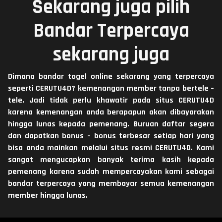
Sekarang juga pilih
Bandar Terpercaya
sekarang juga
Dimana bandar togel online sekarang yang terpercaya
seperti CERUTU4D? kemenangan member tanpa bertele –
tele. Jadi tidak perlu khawatir pada situs CERUTU4D
karena kemenangan anda berapapun akan dibayarakan
hingga lunas kepada pemenang. Buruan daftar segera
dan dapatkan bonus – bonus terbesar setiap hari yang
bisa anda mainkan melalui situs resmi CERUTU4D. Kami
sangat mengucapkan banyak terima kasih kepada
pemenang karena sudah mempercayakan kami sebagai
bandar terpercaya yang membayar semua kemenangan
member hingga lunas.