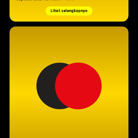
Lihat selengkapnya