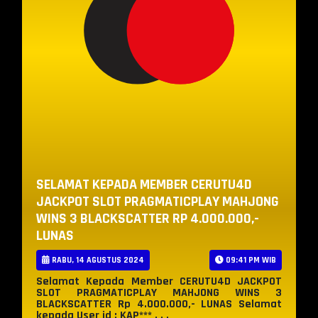
SELAMAT KEPADA MEMBER CERUTU4D
JACKPOT SLOT PRAGMATICPLAY MAHJONG
WINS 3 BLACKSCATTER RP 4.000.000,-
LUNAS
RABU, 14 AGUSTUS 2024
09:41 PM WIB
Selamat Kepada Member CERUTU4D JACKPOT
SLOT PRAGMATICPLAY MAHJONG WINS 3
BLACKSCATTER Rp 4.000.000,- LUNAS Selamat
kepada User id : KAP*** . . .