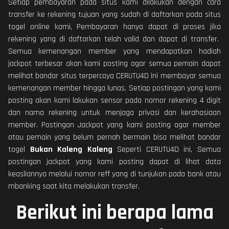
Setiap pembayaran pada situs kami dilakukan dengan cara
transfer ke rekening tujuan yang sudah di daftarkan pada situs
togel online kami, Pembayaran hanya dapat di proses jika
rekening yang di daftarkan telah valid dan dapat di transfer.
Semua kemenangan member yang mendapatkan hadiah
jackpot terbesar akan kami posting agar semua pemain dapat
melihat bandar situs terpercaya CERUTU4D ini membayar semua
kemenangan member hingga lunas. Setiap postingan yang kami
posting akan kami lakukan sensor pada nomor rekening 4 digit
dan nama rekening untuk menjaga privasi dan kerahasiaan
member. Postingan Jackpot yang kami posting agar member
atau pemain yang belum pernah bermain bisa melihat bandar
togel
Bukan Kaleng Kaleng
Seperti CERUTU4D ini, Semua
postingan jackpot yang kami posting dapat di lihat data
keasliannya melalui nomor reff yang di tunjukan pada bank atau
mbanking saat kita melakukan transfer.
Berikut ini berapa lama