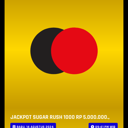
JACKPOT SUGAR RUSH 1000 RP 5.000.000.,
RABU, 14 AGUSTUS 2024
09:41 PM WIB