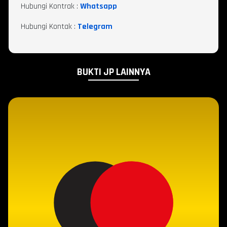
Hubungi Kontrak :
Whatsapp
Hubungi Kontak :
Telegram
BUKTI JP LAINNYA