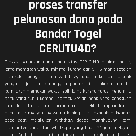
proses transfer
pelunasan dana pada
Bandar Togel
CERUTU4D?
Proses pelunasan dana pada situs CERUTU4D minimal paling
lama memakan waktu minimal kurang dari 3 – 5 menit setelah
melakukan pengisian from withdraw, Tanpa terkecuali jika bank
yang ditunju memiliki gangguan pada saat melakukan transfer
kami akan memakan waktu lebih lama karena harus menunggu
bank yang tunju kembali normal. Setiap bank yang gangguan
akan di beritahukan melalui memo atau melihat lampu indikator
pada bank menyala berwarna kuning. Jika mengalami kendala
pada saat melakukan withdraw dapat menghubungi kami
melalui live chat atau whatsapp yang hadir 24 jam melayani
anda, Anda juga dapat bertanya dan melakukan konfrimasi