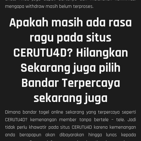
mengapa withdraw masih belum terproses.
Apakah masih ada rasa
ragu pada situs
CERUTU4D? Hilangkan
Sekarang juga pilih
Bandar Terpercaya
sekarang juga
Dimana bandar togel online sekarang yang terpercaya seperti
CERUTU4D? kemenangan member tanpa bertele – tele. Jadi
tidak perlu khawatir pada situs CERUTU4D karena kemenangan
anda berapapun akan dibayarakan hingga lunas kepada