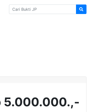
SELAMAT DATANG DI CERUTU4D BANDAR TOGEL, LI
ORE POOLS RP
5.000.000.,-