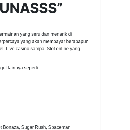
 LUNASSS”
ermainan yang seru dan menarik di
 terpercaya yang akan membayar berapapun
 Live casino sampai Slot online yang
el lainnya seperti :
eet Bonaza, Sugar Rush, Spaceman