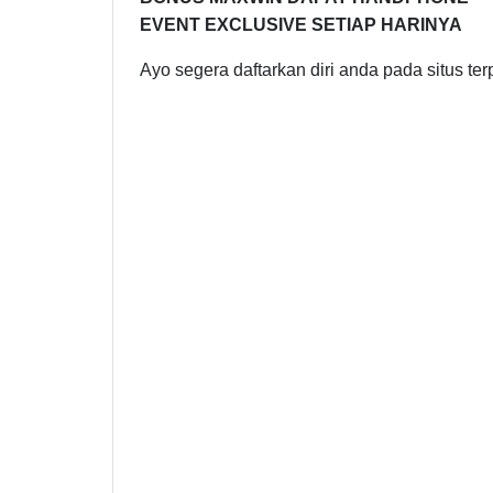
EVENT EXCLUSIVE SETIAP HARINYA
Ayo segera daftarkan diri anda pada situs te