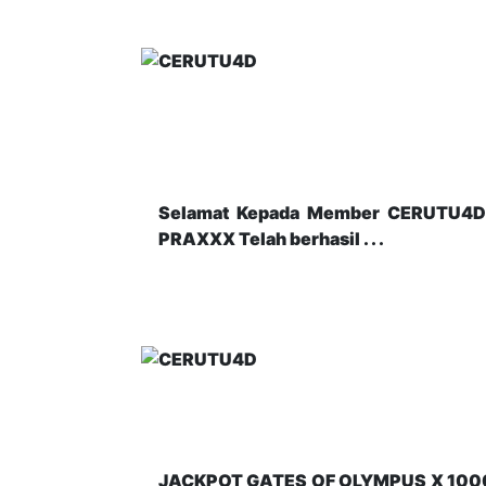
SELAMAT KEPADA MEMBE
3.400.000,- LUNAS
RABU, 14 AGUSTUS 2024
Selamat Kepada Member CERUTU4D
PRAXXX Telah berhasil . . .
JACKPOT GATES OF OLYM
RABU, 14 AGUSTUS 2024
JACKPOT GATES OF OLYMPUS X 1000 R