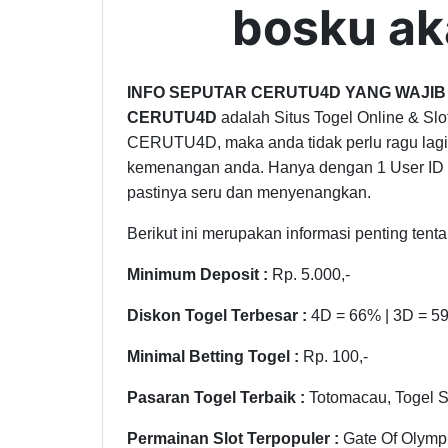
bosku ak
INFO SEPUTAR CERUTU4D YANG WAJIB 
CERUTU4D
adalah Situs Togel Online & Sl
CERUTU4D, maka anda tidak perlu ragu lagi
kemenangan anda. Hanya dengan 1 User ID a
pastinya seru dan menyenangkan.
Berikut ini merupakan informasi penting tent
Minimum Deposit :
Rp. 5.000,-
Diskon Togel Terbesar :
4D = 66% | 3D = 59
Minimal Betting Togel :
Rp. 100,-
Pasaran Togel Terbaik :
Totomacau, Togel S
Permainan Slot Terpopuler :
Gate Of Olympu