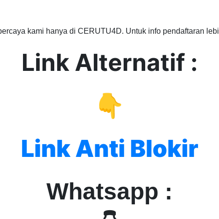
rpercaya kami hanya di CERUTU4D. Untuk info pendaftaran lebih
Link Alternatif :
👇
Link Anti Blokir
Whatsapp :