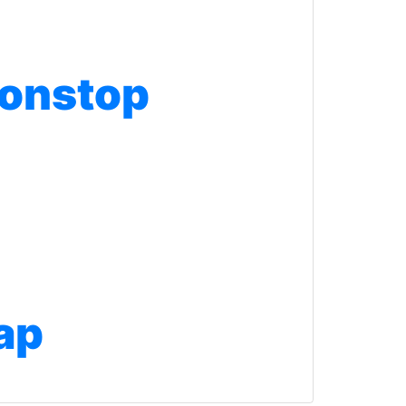
Nonstop
ap