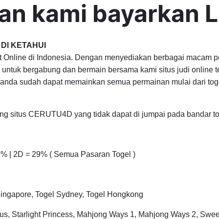
an kami bayarkan
DI KETAHUI
ot Online di Indonesia. Dengan menyediakan berbagai macam p
 untuk bergabung dan bermain bersama kami situs judi online
nda sudah dapat memainkan semua permainan mulai dari togel,
ang situs CERUTU4D yang tidak dapat di jumpai pada bandar tog
% | 2D = 29% ( Semua Pasaran Togel )
ingapore, Togel Sydney, Togel Hongkong
s, Starlight Princess, Mahjong Ways 1, Mahjong Ways 2, Sw