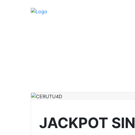
BUKTI KEMENAN
5.000.000
Senin, 19 Agustus 2024 WIB
|
05:49 P
JACKPOT SIN