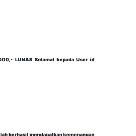
 PP BACCARAT A RP
09:41 PM WIB
0,- LUNAS Selamat kepada User id
09:41 PM WIB
lah berhasil mendapatkan kemenangan