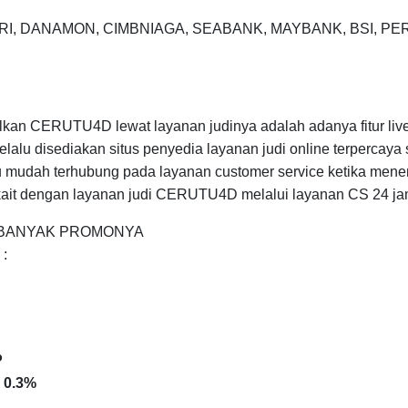
DIRI, DANAMON, CIMBNIAGA, SEABANK, MAYBANK, BSI, PER
ulkan CERUTU4D lewat layanan judinya adalah adanya fitur live
 selalu disediakan situs penyedia layanan judi online terperc
lu mudah terhubung pada layanan customer service ketika men
erkait dengan layanan judi CERUTU4D melalui layanan CS 24 ja
BANYAK PROMONYA
 :
P
 0.3%