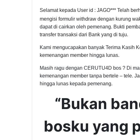
Selamat kepada User id : JAGO*** Telah
mengisi formulir withdraw dengan kurung w
dapat di cairkan oleh pemenang. Bukti pem
transfer transaksi dari Bank yang di tuju.
Kami mengucapakan banyak Terima Kasih K
kemenangan member hingga lunas.
Masih ragu dengan CERUTU4D bos ? Di mana
kemenangan member tanpa bertele – tele. J
hingga lunas kepada pemenang.
“Bukan band
bosku yang 