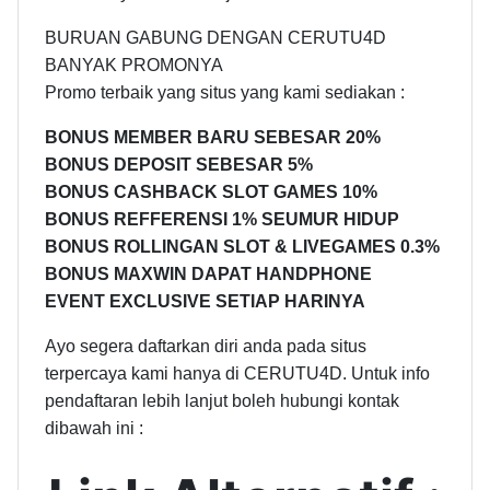
BURUAN GABUNG DENGAN CERUTU4D
BANYAK PROMONYA
Promo terbaik yang situs yang kami sediakan :
BONUS MEMBER BARU SEBESAR 20%
BONUS DEPOSIT SEBESAR 5%
BONUS CASHBACK SLOT GAMES 10%
BONUS REFFERENSI 1% SEUMUR HIDUP
BONUS ROLLINGAN SLOT & LIVEGAMES 0.3%
BONUS MAXWIN DAPAT HANDPHONE
EVENT EXCLUSIVE SETIAP HARINYA
Ayo segera daftarkan diri anda pada situs
terpercaya kami hanya di CERUTU4D. Untuk info
pendaftaran lebih lanjut boleh hubungi kontak
dibawah ini :