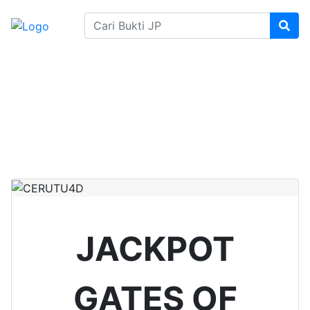
SELAMAT DATANG DI CERUTU4D BANDAR TOGEL, LIV
BUKTI KEMENANGAN JACKPOT GATES OF
OLYMPUS RP 8.000.000!!!
Selasa, 20 Agustus 2024 WIB
|
07:45 AM WIB
JACKPOT
GATES OF