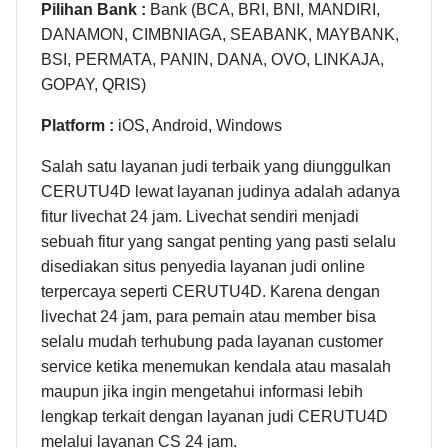
Pilihan Bank :
Bank (BCA, BRI, BNI, MANDIRI,
DANAMON, CIMBNIAGA, SEABANK, MAYBANK,
BSI, PERMATA, PANIN, DANA, OVO, LINKAJA,
GOPAY, QRIS)
Platform :
iOS, Android, Windows
Salah satu layanan judi terbaik yang diunggulkan
CERUTU4D lewat layanan judinya adalah adanya
fitur livechat 24 jam. Livechat sendiri menjadi
sebuah fitur yang sangat penting yang pasti selalu
disediakan situs penyedia layanan judi online
terpercaya seperti CERUTU4D. Karena dengan
livechat 24 jam, para pemain atau member bisa
selalu mudah terhubung pada layanan customer
service ketika menemukan kendala atau masalah
maupun jika ingin mengetahui informasi lebih
lengkap terkait dengan layanan judi CERUTU4D
melalui layanan CS 24 jam.