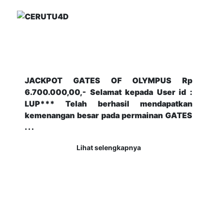
JACKPOT GATES OF OLYMPUS RP
6.700.000,00
RABU, 14 AGUSTUS 2024
09:41 PM WIB
JACKPOT GATES OF OLYMPUS Rp
6.700.000,00,- Selamat kepada User id :
LUP*** Telah berhasil mendapatkan
kemenangan besar pada permainan GATES
. . .
Lihat selengkapnya
CERUTU4D – Bandar