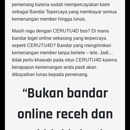
pemenang karena sudah mempercayakan kami
sebagai Bandar Tepercaya yang membayar semua
kemenangan member hingga lunas.
Masih ragu dengan CERUTU4D bos? Di mana
bandar togel online sekarang yang terpercaya
seperti CERUTU4D? Bandar yang mengirimkan
kemenangan member tanpa bertele – tele. Jadi…
tidak perlu khawatir pada situs CERUTU4D karena
berapapun kemenangan anda pasti akan
dibayarkan lunas kepada pemenang.
“Bukan bandar
online receh dan