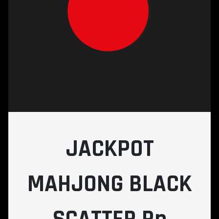
JACKPOT
MAHJONG BLACK