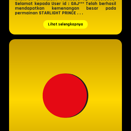
Selamat kepada User id : GAJ*** Telah berhasil
mendapatkan kemenangan besar pada
permainan STARLIGHT PRINCE . . .
Lihat selengkapnya