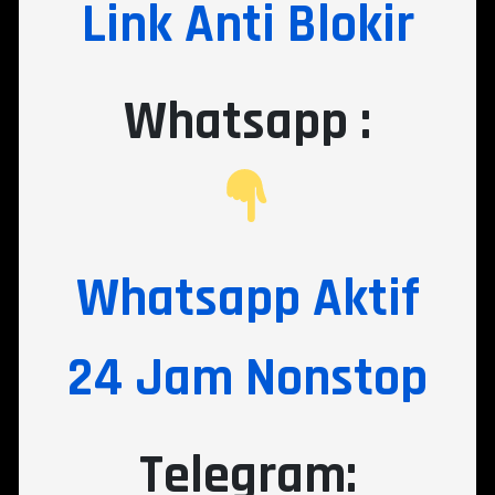
Link Anti Blokir
Whatsapp :
Whatsapp Aktif
24 Jam Nonstop
Telegram: