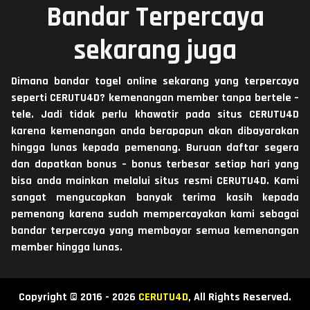
Bandar Terpercaya
sekarang juga
Dimana bandar togel online sekarang yang terpercaya
seperti CERUTU4D? kemenangan member tanpa bertele –
tele. Jadi tidak perlu khawatir pada situs CERUTU4D
karena kemenangan anda berapapun akan dibayarakan
hingga lunas kepada pemenang. Buruan daftar segera
dan dapatkan bonus – bonus terbesar setiap hari yang
bisa anda mainkan melalui situs resmi CERUTU4D. Kami
sangat mengucapkan banyak terima kasih kepada
pemenang karena sudah mempercayakan kami sebagai
bandar terpercaya yang membayar semua kemenangan
member hingga lunas.
Copyright © 2016 - 2026
CERUTU4D
, All Rights Reserved.