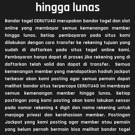
hingga lunas
Bandar togel CERUTU4D merupakan bandar togel dan slot
online yang membayar semua kemenangan member
hingga lunas. Setiap pembayaran pada situs kami
dilakukan dengan cara transfer ke rekening tujuan yang
sudah di daftarkan pada situs togel online kami,
Pembayaran hanya dapat di proses jika rekening yang di
daftarkan telah valid dan dapat di transfer. Semua
kemenangan member yang mendapatkan hadiah jackpot
terbesar akan kami posting agar semua pemain dapat
melihat bandar situs terpercaya CERUTU4D ini membayar
semua kemenangan member hingga lunas. Setiap
postingan yang kami posting akan kami lakukan sensor
pada nomor rekening 4 digit dan nama rekening untuk
menjaga privasi dan kerahasiaan member. Postingan
Jackpot yang kami posting agar member atau pemain
yang belum pernah bermain bisa melihat bandar togel