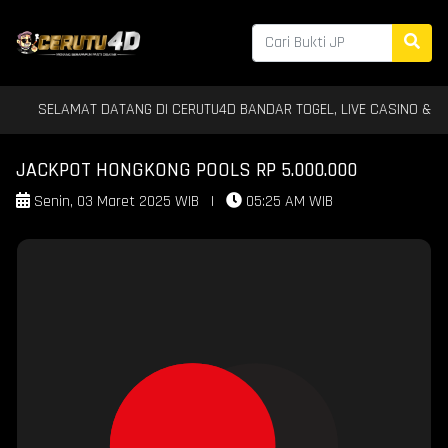
ELAMAT DATANG DI CERUTU4D BANDAR TOGEL, LIVE CASINO & SLOT TER
JACKPOT HONGKONG POOLS RP 5.000.000
Senin, 03 Maret 2025 WIB
|
05:25 AM WIB