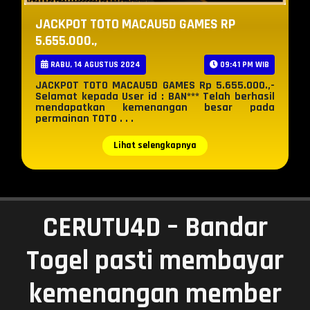
JACKPOT TOTO MACAU5D GAMES RP
5.655.000.,
RABU, 14 AGUSTUS 2024
09:41 PM WIB
JACKPOT TOTO MACAU5D GAMES Rp 5.655.000.,-
Selamat kepada User id : BAN*** Telah berhasil
mendapatkan kemenangan besar pada
permainan TOTO . . .
Lihat selengkapnya
CERUTU4D – Bandar
Togel pasti membayar
kemenangan member