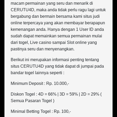
macam permainan yang seru dan menarik di
CERUTU4D, maka anda tidak perlu ragu lagi untuk
bergabung dan bermain bersama kami situs judi
online terpercaya yang akan membayar berapapun
kemenangan anda. Hanya dengan 1 User ID anda
sudah dapat memainkan semua permainan mulai
dari togel, Live casino sampai Slot online yang
pastinya seru dan menyenangkan.
Berikut ini merupakan informasi penting tentang
situs CERUTU4D yang tidak dapat di jumpai pada
bandar togel lainnya seperti :
Minimum Deposit : Rp. 10.000,-
Diskon Togel : 4D = 66% | 3D = 59% | 2D = 29% (
Semua Pasaran Togel )
Minimal Betting Togel : Rp. 100,-