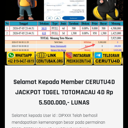
Selamat Kepada Member CERUTU4D
JACKPOT TOGEL TOTOMACAU 4D Rp
5.500.000,- LUNAS
Selamat kepada User id : DIPXXX Telah berhasil
mendapatkan kemenangan besar pada permainan