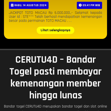
RABU, 14 AGUSTUS 2024
09:41 PM WIB
JACKPOT TOTO MACAU Rp 6.000.000.,- Selamat kepada
User id : STE*** Telah berhasil mendapatkan kemenangan
besar pada permainan TOTO MACAU . . .
Lihat selengkapnya
CERUTU4D – Bandar
Togel pasti membayar
kemenangan member
hingga lunas
Bandar togel CERUTU4D merupakan bandar togel dan slot online