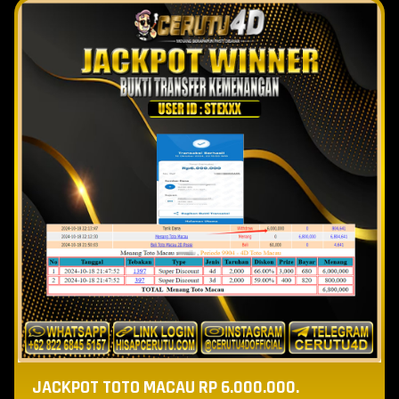
JACKPOT TOTO MACAU RP 6.000.000.