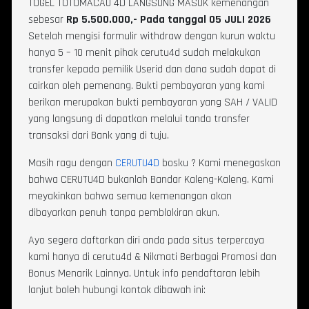
TOGEL TOTOMACAU 4D LANGSUNG MASUK kemenangan
sebesar
Rp 5.500.000,- Pada tanggal 05 JULI 2026
Setelah mengisi formulir withdraw dengan kurun waktu
hanya 5 – 10 menit pihak cerutu4d sudah melakukan
transfer kepada pemilik Userid dan dana sudah dapat di
cairkan oleh pemenang. Bukti pembayaran yang kami
berikan merupakan bukti pembayaran yang SAH / VALID
yang langsung di dapatkan melalui tanda transfer
transaksi dari Bank yang di tuju.
Masih ragu dengan
CERUTU4D
bosku ? Kami menegaskan
bahwa CERUTU4D bukanlah Bandar Kaleng-Kaleng. Kami
meyakinkan bahwa semua kemenangan akan
dibayarkan penuh tanpa pemblokiran akun.
Ayo segera daftarkan diri anda pada situs terpercaya
kami hanya di cerutu4d & Nikmati Berbagai Promosi dan
Bonus Menarik Lainnya. Untuk info pendaftaran lebih
lanjut boleh hubungi kontak dibawah ini: