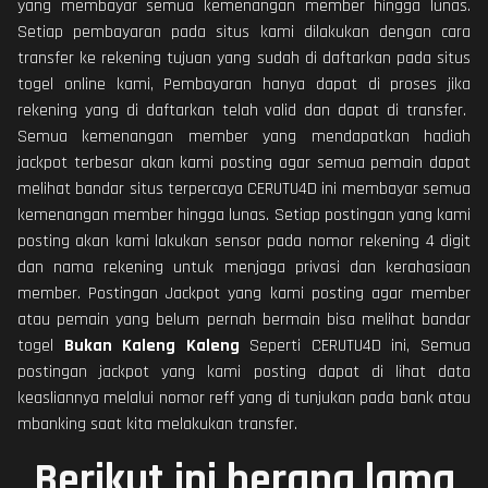
yang membayar semua kemenangan member hingga lunas.
Setiap pembayaran pada situs kami dilakukan dengan cara
transfer ke rekening tujuan yang sudah di daftarkan pada situs
togel online kami, Pembayaran hanya dapat di proses jika
rekening yang di daftarkan telah valid dan dapat di transfer.
Semua kemenangan member yang mendapatkan hadiah
jackpot terbesar akan kami posting agar semua pemain dapat
melihat bandar situs terpercaya CERUTU4D ini membayar semua
kemenangan member hingga lunas. Setiap postingan yang kami
posting akan kami lakukan sensor pada nomor rekening 4 digit
dan nama rekening untuk menjaga privasi dan kerahasiaan
member. Postingan Jackpot yang kami posting agar member
atau pemain yang belum pernah bermain bisa melihat bandar
togel
Bukan Kaleng Kaleng
Seperti CERUTU4D ini, Semua
postingan jackpot yang kami posting dapat di lihat data
keasliannya melalui nomor reff yang di tunjukan pada bank atau
mbanking saat kita melakukan transfer.
Berikut ini berapa lama