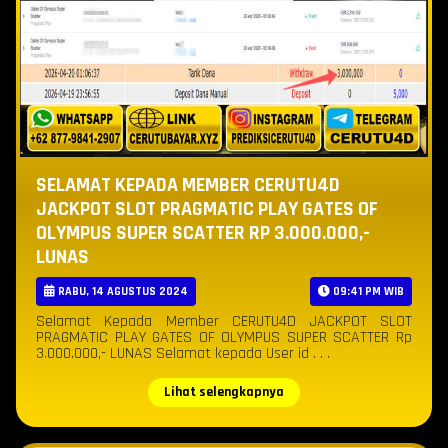
SELAMAT KEPADA MEMBER CERUTU4D
JACKPOT SLOT PRAGMATIC PLAY GATES OF
OLYMPUS SUPER SCATTER RP 3.000.000,-
LUNAS
RABU, 14 AGUSTUS 2024
09:41 PM WIB
Selamat Kepada Member CERUTU4D JACKPOT SLOT
PRAGMATIC PLAY GATES OF OLYMPUS SUPER SCATTER Rp
3.000.000,- LUNAS Selamat kepada User id . . .
Lihat selengkapnya